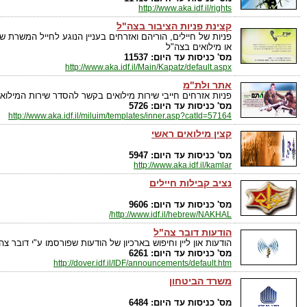
http://www.aka.idf.il/rights
קצינת פניות הציבור בצה"ל
פניות של חיילים, הוריהם ואזרחים בעניין הנוגע לחייל המשרת ש
או מילואים בצה"ל
מס' כניסות עד היום: 11537
http://www.aka.idf.il/Main/Kapatz/default.aspx
אתר ולת"מ
פניות אזרחים חייבי שירות מילואים בקשר להסדר שירות המילואי
מס' כניסות עד היום: 5726
http://www.aka.idf.il/miluim/templates/inner.asp?catId=57164
קצין מילואים ראשי
מס' כניסות עד היום: 5947
http://www.aka.idf.il/kamlar
נציב קבילות חיילים
מס' כניסות עד היום: 9606
http://www.idf.il/hebrew/NAKHAL/
הודעות דובר צה"ל
הודעות און ליין וחיפוש בארכיון של הודעות שפורסמו ע"י דובר צה
מס' כניסות עד היום: 6261
http://dover.idf.il/IDF/announcements/default.htm
משרד הביטחון
מס' כניסות עד היום: 6484