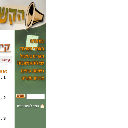
קישורי
אתר
1 .
2 .
3 .